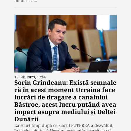
minore să…
15 Feb. 2023, 17:44
Sorin Grindeanu: Există semnale
că în acest moment Ucraina face
lucrări de dragare a canalului
Bâstroe, acest lucru putând avea
impact asupra mediului şi Deltei
Dunării
La scurt timp după ce ziarul PUTEREA a dezvăluit,
în exclusivitate că Ucraina vrea adâncească cu cel