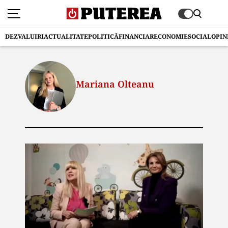
DEZVALUIRI
ACTUALITATE
POLITICĂ
FINANCIAR
ECONOMIE
SOCIAL
OPIN
Mariana Olteanu