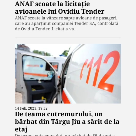
ANAF scoate la licitație
avioanele lui Ovidiu Tender
ANAF scoate la vânzare șapte avioane de pasageri,
care au aparţinut companiei Tender SA, controlată
de Ovidiu Tender. Licitația va…
14 Feb. 2023, 19:52
De teama cutremurului, un
bărbat din Târgu Jiu a sărit de la
etaj
De teama cutremurului, un bărbat de 55 de ani a