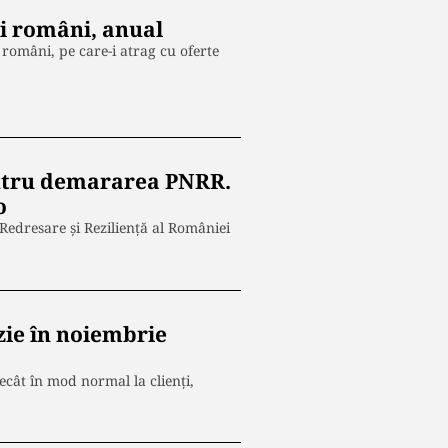
ti români, anual
i români, pe care-i atrag cu oferte
ntru demararea PNRR.
o
dresare și Reziliență al României
rzie în noiembrie
ecât în mod normal la clienți,