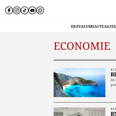
DEZVALUIRI
ACTUALITA
ECONOMIE
11 
B
De 
pen
11 
B