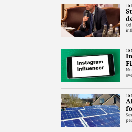
10 
S
de
Oda
inf
10 
I
Fi
Nu 
eve
10 
A
fo
Ses
per