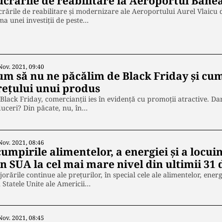
ucrările de reabilitare la Aeroportul Băne
rările de reabilitare și modernizare ale Aeroportului Aurel Vlaicu 
a unei investiții de peste…
Nov. 2021, 09:40
um să nu ne păcălim de Black Friday și cum
rețului unui produs
Black Friday, comercianții ies în evidență cu promoții atractive. Da
uceri? Din păcate, nu, în…
Nov. 2021, 08:46
umpirile alimentelor, a energiei și a locui
n SUA la cel mai mare nivel din ultimii 31 
orările continue ale prețurilor, în special cele ale alimentelor, energi
 Statele Unite ale Americii…
Nov. 2021, 08:45