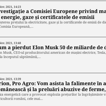
Nov. 2021, 14:23
nvestigație a Comisiei Europene privind m
 energie, gaze și certificatele de emisii
şterea preţului la electricitate, gaze şi la certificatele de emisii de
 Comisia Europeană,…
Nov. 2021, 13:48
um a pierdut Elon Musk 50 de miliarde de d
n Musk, CEO-ul producătorului american de mașini electrice, Tesla,
la începutul săptămânii,…
Nov. 2021, 13:39
rion, Pro Agro: Vom asista la falimente în 
omânească şi la preluări abuzive de ferme, 
za energetică care a provocat explozia preţurilor la îngrăşăminte v
icultorii români, cele mai…