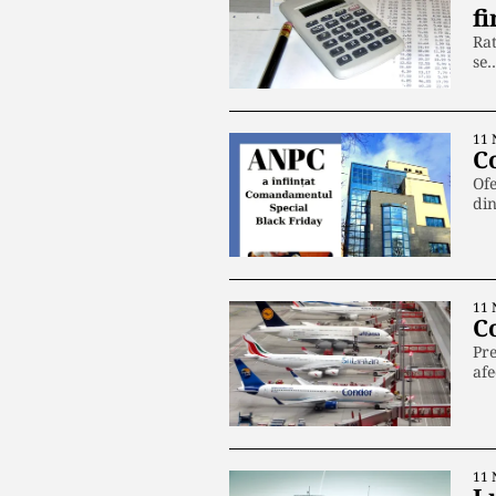
fi
Rat
se
11 
C
Ofe
di
11 
Co
Pre
afe
11 