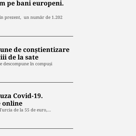
ism pe bani europeni.
ă în prezent, un număr de 1.202
iune de conștientizare
ii de la sate
 se descompune în compuși
auza Covid-19.
e online
 Turcia de la 55 de euro,…