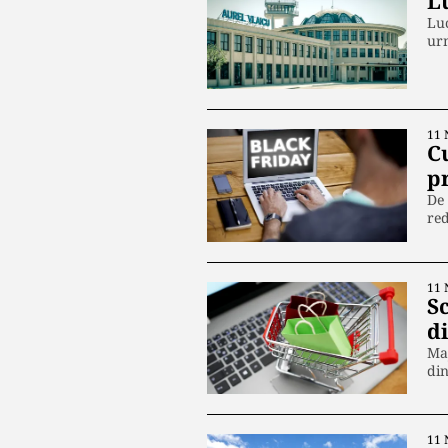
L
Luc
urm
11 
C
p
De 
red
11 
Sc
di
Maj
din
11 