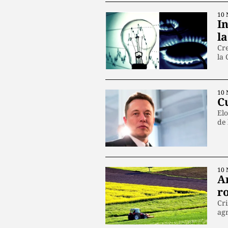
10 
I
la
Cre
la
10 
C
Elo
de 
10 
A
r
Cri
agr