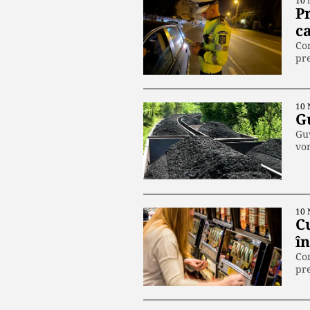
10 
Pr
c
Con
pre
10 
G
Guv
vo
10 
C
în
Com
pr