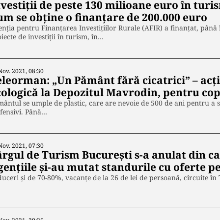
vestiții de peste 130 milioane euro în tur
um se obține o finanțare de 200.000 euro
nția pentru Finanțarea Investițiilor Rurale (AFIR) a finanțat, pân
iecte de investiții în turism, în…
Nov. 2021, 08:30
eleorman: „Un Pământ fără cicatrici” – acț
ologică la Depozitul Mavrodin, pentru copi
ântul se umple de plastic, care are nevoie de 500 de ani pentru a
fensivi. Până…
Nov. 2021, 07:30
ârgul de Turism București s-a anulat din c
ențiile și-au mutat standurile cu oferte p
uceri și de 70-80%, vacanțe de la 26 de lei de persoană, circuite în