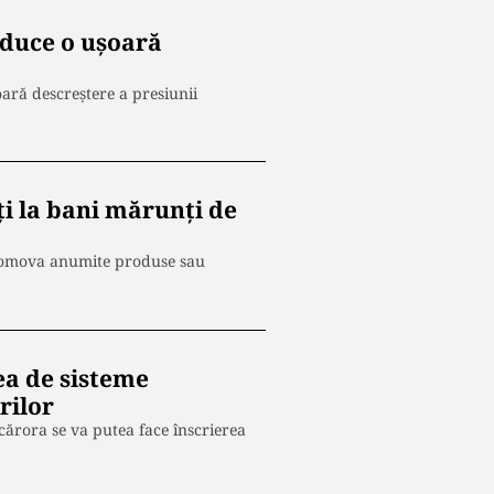
aduce o uşoară
ară descreştere a presiunii
ți la bani mărunți de
promova anumite produse sau
ea de sisteme
rilor
cărora se va putea face înscrierea