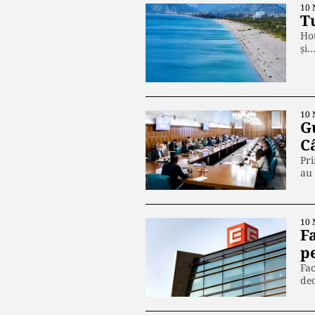
10 
T
Hot
și
10 
G
C
Pr
au 
10 
Fa
pe
Fac
de