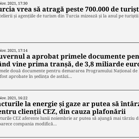
Nov. 2021, 17:30
urcia vrea să atragă peste 700.000 de turiș
elierii și agențiile de turism din Turcia mizează și la anul pe turiști
…
Nov. 2021, 17:14
uvernul a aprobat primele documente pe
ând vine prima tranșă, de 3,8 miliarde eur
imele două documente pentru demararea Programului Național de Re
fost aprobate în ședința de astăzi…
Nov. 2021, 16:22
cturile la energie și gaze ar putea să întâ
ntru clienții CEZ, din cauza plafonării
turile CEZ aferente lunii noiembrie ar putea să ajungă mai târziu d
oarece compania modifică…