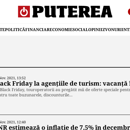
TE
POLITICĂ
FINANCIAR
ECONOMIE
SOCIAL
OPINII
ZVONURI
IN
Nov. 2021, 13:52
lack Friday la agențiile de turism: vacanță
Black Friday, touroperatorii au pregătit mii de oferte speciale pentr
tru toate buzunarele, discounturile…
Nov. 2021, 12:40
NR estimează o inflație de 7,5% în decembr