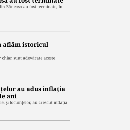
asa au fost terminate
din Băneasa au fost terminate, în
 aflăm istoricul
r chiar sunt adevărate aceste
nțelor au adus inflația
de ani
ei și locuințelor, au crescut inflația