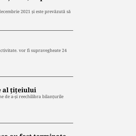
 decembrie 2021 şi este prevăzută să
ctivitate. vor fi supravegheate 24
al țițeiului
ne de a-şi reechilibra bilanţurile