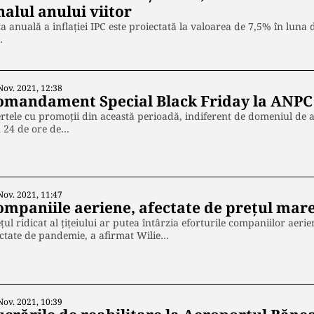
nalul anului viitor
a anuală a inflaţiei IPC este proiectată la valoarea de 7,5% în luna
…
Nov. 2021, 12:38
omandament Special Black Friday la ANPC
rtele cu promoţii din această perioadă, indiferent de domeniul de a
n 24 de ore de…
Nov. 2021, 11:47
mpaniile aeriene, afectate de prețul mare 
ţul ridicat al ţiţeiului ar putea întârzia eforturile companiilor aerie
ctate de pandemie, a afirmat Wilie…
Nov. 2021, 10:39