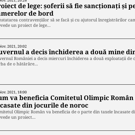
Nov. 2021, 20:26
oiect de lege: șoferii să fie sancționați și 
amerelor de bord
statarea contravențiilor să se facă și cu ajutorul înregistrărilor 
vede un proiect de lege…
Nov. 2021, 20:02
uvernul a decis închiderea a două mine din
ernul României a decis miercuri închiderea a două exploatații de c
rba de o hătărâre…
Nov. 2021, 18:00
um va beneficia Comitetul Olimpic Român d
casate din jocurile de noroc
itetul Olimpic Român va beneficia de o parte din taxele încasate d
evede un proiect…