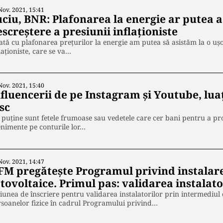
Nov. 2021, 15:41
uciu, BNR: Plafonarea la energie ar putea 
screştere a presiunii inflaţioniste
tă cu plafonarea preţurilor la energie am putea să asistăm la o uşo
laţioniste, care se va…
Nov. 2021, 15:40
nfluencerii de pe Instagram și Youtube, lua
sc
puține sunt fetele frumoase sau vedetele care cer bani pentru a 
nimente pe conturile lor…
Nov. 2021, 14:47
FM pregătește Programul privind instalar
tovoltaice. Primul pas: validarea instalato
iunea de înscriere pentru validarea instalatorilor prin intermediul 
soanelor fizice în cadrul Programului privind…