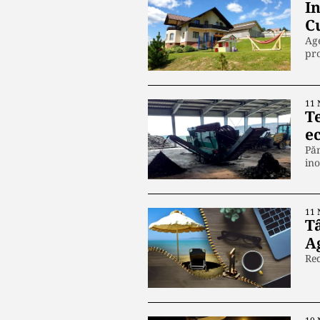
In
C
Age
pro
11 
T
ec
Păm
ino
11 
T
Ag
Red