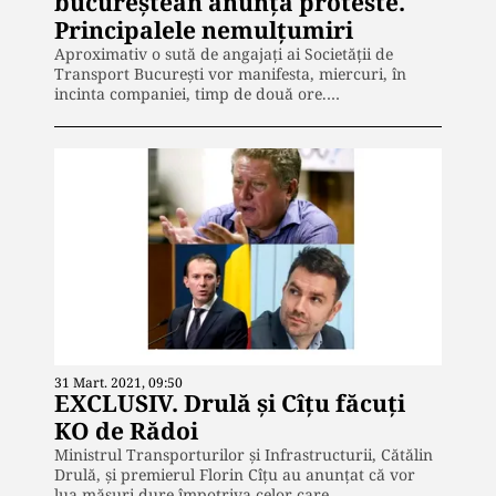
bucureștean anunță proteste.
Principalele nemulțumiri
Aproximativ o sută de angajați ai Societății de
Transport București vor manifesta, miercuri, în
incinta companiei, timp de două ore.…
31 Mart. 2021, 09:50
EXCLUSIV. Drulă și Cîțu făcuți
KO de Rădoi
Ministrul Transporturilor și Infrastructurii, Cătălin
Drulă, și premierul Florin Cîțu au anunțat că vor
lua măsuri dure împotriva celor care…