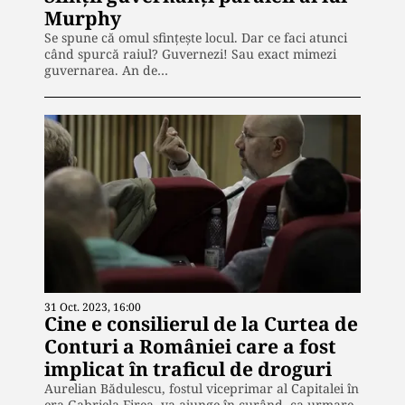
Murphy
Se spune că omul sfințește locul. Dar ce faci atunci
când spurcă raiul? Guvernezi! Sau exact mimezi
guvernarea. An de…
31 Oct. 2023, 16:00
Cine e consilierul de la Curtea de
Conturi a României care a fost
implicat în traficul de droguri
Aurelian Bădulescu, fostul viceprimar al Capitalei în
era Gabriela Firea, va ajunge în curând, ca urmare