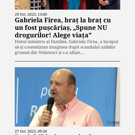
29 Oct. 2023, 13:00
Gabriela Firea, braț la braț cu
un fost pușcăriaș, „Spune NU
drogurilor! Alege viața”
Fostul ministru al Familiei, Gabriela Firea, a început
să-și cosmetizeze imaginea după scandalul azilelor
groazei din Voluntari și s-a afișat,…
27 Oct. 2023, 09:30