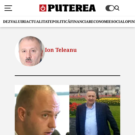
DEZVALUIRI
ACTUALITATE
POLITICĂ
FINANCIAR
ECONOMIE
SOCIAL
OPIN
Ion Teleanu