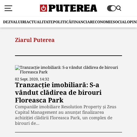
DEZVALUIRI
ACTUALITATE
POLITICĂ
FINANCIAR
ECONOMIE
SOCIAL
OPIN
Ziarul Puterea
02 Sept. 2020, 14:32
Tranzacție imobiliară: S-a
vândut clădirea de birouri
Floreasca Park
Companiile imobiliare Resolution Property și Zeus
Capital Management au anunțat finalizarea
achiziției clădirii Floreasca Park, un complex de
birouri de…